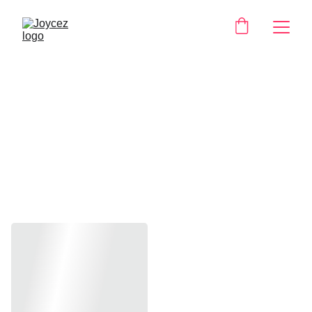
Videoboods
chappen