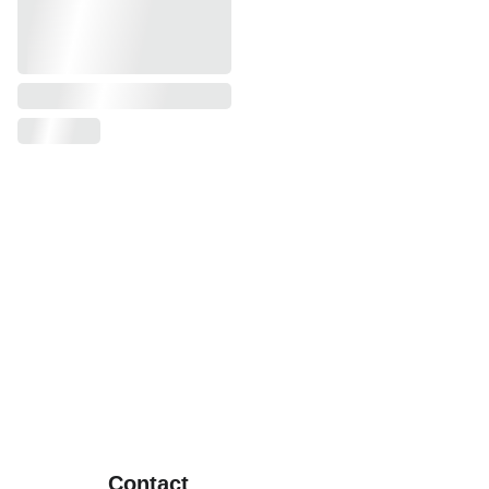
Digitale merchandise
 - >
Muziekdownloads
 - >
E-books ->
Fysieke merchandise ->
Contact